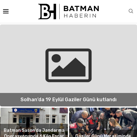
Solhan’da 19 Eylül Gaziler Günü kutlandı
Batman Sason’da Jandarma
Operasyonunda 6 Kilo Esrar
Gaziler Günü Merasiminde