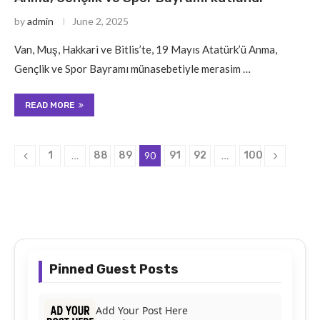
by
admin
June 2, 2025
Van, Muş, Hakkari ve Bitlis’te, 19 Mayıs Atatürk’ü Anma,
Gençlik ve Spor Bayramı münasebetiyle merasim …
READ MORE
1
…
88
89
90
91
92
…
100
Pinned Guest Posts
Add Your Post Here