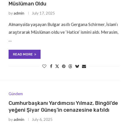
Müslüman Oldu
by
admin
July 17, 2025
Almanya’da yaşayan Bulgar asıllı Gergana Schirmer, İslam’ı
araştırarak Müslüman oldu ve ‘Hatice’ ismini aldı. Merasim,
…
READ MORE
Gündem
Cumhurbaşkanı Yardımcısı Yılmaz, Bingöl’de
yeğeni Şiyar Güneş’in cenazesine katıldı
by
admin
July 6, 2025