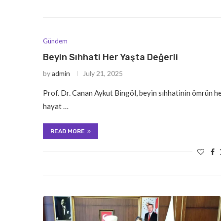
Gündem
Beyin Sıhhati Her Yaşta Değerli
by
admin
July 21, 2025
Prof. Dr. Canan Aykut Bingöl, beyin sıhhatinin ömrün h
hayat …
READ MORE