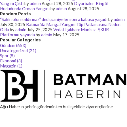
Yangını Çıktı
by
admin
August 28, 2025
Diyarbakır-Bingöl
Hududunda Orman Yangını
by
admin
August 28, 2025
Random Posts
“Sakin olun saldırmaz” dedi, saniyeler sonra kabusu yaşadı
by
admin
July 30, 2025
Batman’da Mangal Yangını Tüp Patlamasına Neden
Oldu
by
admin
July 25, 2025
Vedat Işıkhan: Manisiz İŞKUR
Platformu yayında
by
admin
May 17, 2025
Popular Categories
Gündem (653)
Uncategorized (21)
Spor (8)
Ekonomi (3)
Magazin (1)
Ağrı Haberin şehrin gündemini en hızlı şekilde ziyaretçilerine
ulaştıran güvenilir bir haber kaynağıdır. Yerel ve küresel gelişmeler,
blog içerikleri ve backlink çözümleriyle her zaman yanınızda.