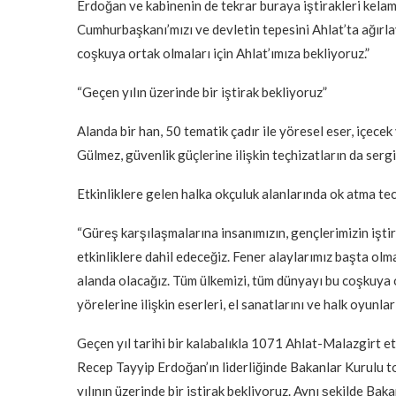
Erdoğan ve kabinenin de tekrar buraya iştirakleri kelam
Cumhurbaşkanı’mızı ve devletin tepesini Ahlat’ta ağırl
coşkuya ortak olmaları için Ahlat’ımıza bekliyoruz.”
“Geçen yılın üzerinde bir iştirak bekliyoruz”
Alanda bir han, 50 tematik çadır ile yöresel eser, içece
Gülmez, güvenlik güçlerine ilişkin teçhizatların da serg
Etkinliklere gelen halka okçuluk alanlarında ok atma tec
“Güreş karşılaşmalarına insanımızın, gençlerimizin iştir
etkinliklere dahil edeceğiz. Fener alaylarımız başta olm
alanda olacağız. Tüm ülkemizi, tüm dünyayı bu coşkuya 
yörelerine ilişkin eserleri, el sanatlarını ve halk oyunla
Geçen yıl tarihi bir kalabalıkla 1071 Ahlat-Malazgirt e
Recep Tayyip Erdoğan’ın liderliğinde Bakanlar Kurulu to
yılının üzerinde bir iştirak bekliyoruz. Aynı şekilde Bak