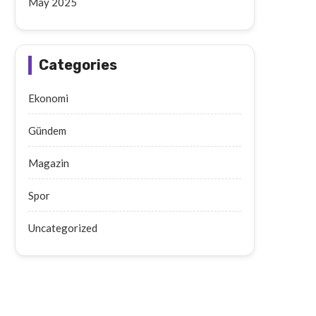
May 2025
Categories
Ekonomi
Gündem
Magazin
Spor
Uncategorized
Batman’da Aileyi Vuran Taarruzda
Ahlat’ta Selçuklu Kal
10 Tutuklama
Hafriyatları Tarih Açığa Ç
September 19, 2025
September 19, 2025