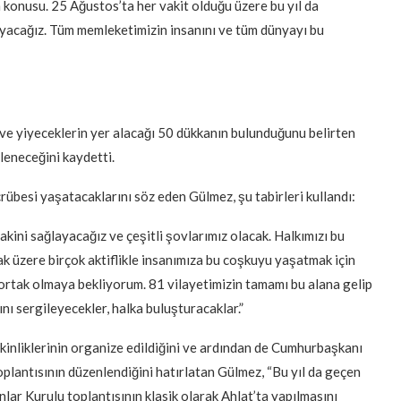
 konusu. 25 Ağustos’ta her vakit olduğu üzere bu yıl da
ayacağız. Tüm memleketimizin insanını ve tüm dünyayı bu
k ve yiyeceklerin yer alacağı 50 dükkanın bulunduğunu belirten
ileneceğini kaydetti.
rübesi yaşatacaklarını söz eden Gülmez, şu tabirleri kullandı:
akini sağlayacağız ve çeşitli şovlarımız olacak. Halkımızı bu
ak üzere birçok aktiflikle insanımıza bu coşkuyu yaşatmak için
ortak olmaya bekliyorum. 81 vilayetimizin tamamı bu alana gelip
rını sergileyecekler, halka buluşturacaklar.”
tkinliklerinin organize edildiğini ve ardından de Cumhurbaşkanı
plantısının düzenlendiğini hatırlatan Gülmez, “Bu yıl da geçen
anlar Kurulu toplantısının klasik olarak Ahlat’ta yapılmasını