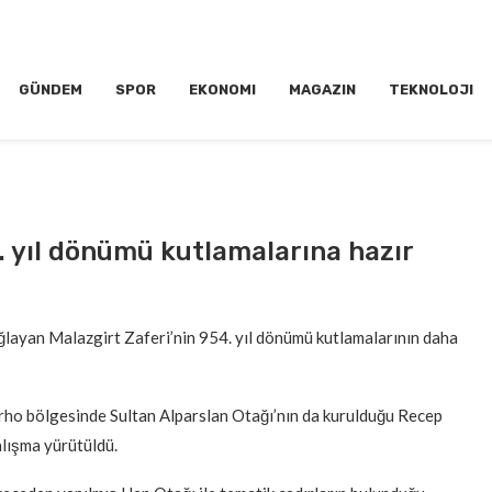
GÜNDEM
SPOR
EKONOMI
MAGAZIN
TEKNOLOJI
4. yıl dönümü kutlamalarına hazır
sağlayan Malazgirt Zaferi’nin 954. yıl dönümü kutlamalarının daha
Çarho bölgesinde Sultan Alparslan Otağı’nın da kurulduğu Recep
alışma yürütüldü.