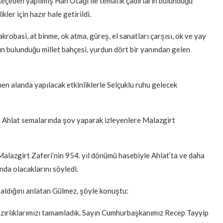
ı keçeden yapılmış Han Otağı ile tematik çadırların bulunduğu
ler için hazır hale getirildi.
ı akrobasi, at binme, ok atma, güreş, el sanatları çarşısı, ok ve yay
nın bulunduğu millet bahçesi, yurdun dört bir yanından gelen
enen alanda yapılacak etkinliklerle Selçuklu ruhu gelecek
da Ahlat semalarında şov yaparak izleyenlere Malazgirt
alazgirt Zaferi’nin 954. yıl dönümü hasebiyle Ahlat’ta ve daha
nda olacaklarını söyledi.
r aldığını anlatan Gülmez, şöyle konuştu:
azırlıklarımızı tamamladık. Sayın Cumhurbaşkanımız Recep Tayyip