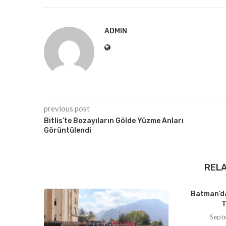
ADMIN
previous post
Bitlis’te Bozayıların Gölde Yüzme Anları
Görüntülendi
REL
Batman’da
T
Sept