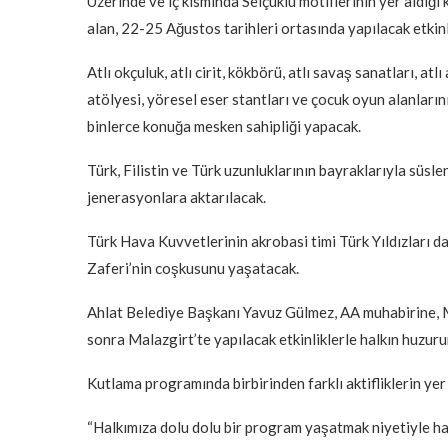
Üzerinde ve iç kısmında Selçuklu motiflerinin yer aldığ
alan, 22-25 Ağustos tarihleri ortasında yapılacak etkinlik
Atlı okçuluk, atlı cirit, kökbörü, atlı savaş sanatları, atl
atölyesi, yöresel eser stantları ve çocuk oyun alanları
binlerce konuğa mesken sahipliği yapacak.
Türk, Filistin ve Türk uzunluklarının bayraklarıyla süsl
jenerasyonlara aktarılacak.
Türk Hava Kuvvetlerinin akrobasi timi Türk Yıldızları 
Zaferi’nin coşkusunu yaşatacak.
Ahlat Belediye Başkanı Yavuz Gülmez, AA muhabirine, M
sonra Malazgirt’te yapılacak etkinliklerle halkın huzuru
Kutlama programında birbirinden farklı aktifliklerin ye
“Halkımıza dolu dolu bir program yaşatmak niyetiyle h