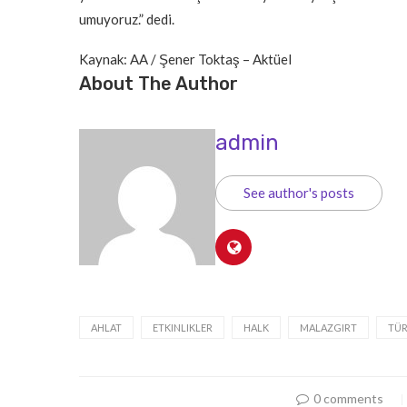
umuyoruz.” dedi.
Kaynak: AA / Şener Toktaş – Aktüel
About The Author
admin
See author's posts
AHLAT
ETKINLIKLER
HALK
MALAZGIRT
TÜ
0 comments