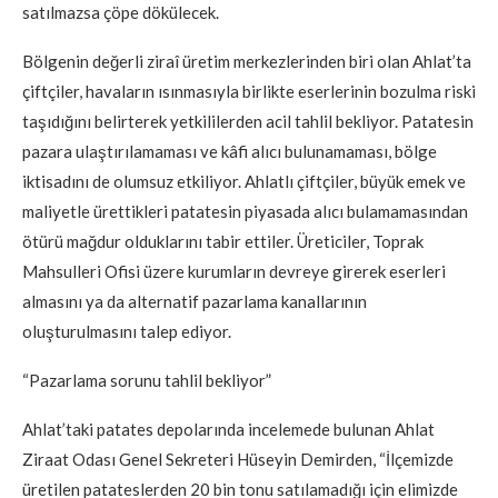
satılmazsa çöpe dökülecek.
Bölgenin değerli ziraî üretim merkezlerinden biri olan Ahlat’ta
çiftçiler, havaların ısınmasıyla birlikte eserlerinin bozulma riski
taşıdığını belirterek yetkililerden acil tahlil bekliyor. Patatesin
pazara ulaştırılamaması ve kâfi alıcı bulunamaması, bölge
iktisadını de olumsuz etkiliyor. Ahlatlı çiftçiler, büyük emek ve
maliyetle ürettikleri patatesin piyasada alıcı bulamamasından
ötürü mağdur olduklarını tabir ettiler. Üreticiler, Toprak
Mahsulleri Ofisi üzere kurumların devreye girerek eserleri
almasını ya da alternatif pazarlama kanallarının
oluşturulmasını talep ediyor.
“Pazarlama sorunu tahlil bekliyor”
Ahlat’taki patates depolarında incelemede bulunan Ahlat
Ziraat Odası Genel Sekreteri Hüseyin Demirden, “İlçemizde
üretilen patateslerden 20 bin tonu satılamadığı için elimizde