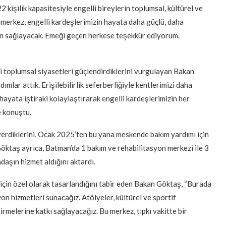
işilik kapasitesiyle engelli bireylerin toplumsal, kültürel ve
u merkez, engelli kardeşlerimizin hayata daha güçlü, daha
kan sağlayacak. Emeği geçen herkese teşekkür ediyorum.
i toplumsal siyasetleri güçlendirdiklerini vurgulayan Bakan
ımlar attık. Erişilebilirlik seferberliğiyle kentlerimizi daha
 hayata iştiraki kolaylaştırarak engelli kardeşlerimizin her
e konuştu.
rdiklerini, Ocak 2025’ten bu yana meskende bakım yardımı için
Göktaş ayrıca, Batman’da 1 bakım ve rehabilitasyon merkezi ile 3
aşın hizmet aldığını aktardı.
için özel olarak tasarlandığını tabir eden Bakan Göktaş, “Burada
on hizmetleri sunacağız. Atölyeler, kültürel ve sportif
tirmelerine katkı sağlayacağız. Bu merkez, tıpkı vakitte bir