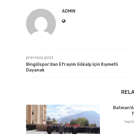
ADMIN
previous post
Bingölspor’dan Efrayim Gökalp İçin Kıymetli
Dayanak
REL
Batman’da
T
Sept