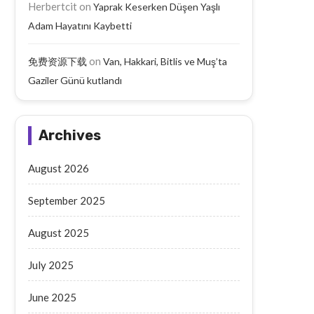
Herbertcit
on
Yaprak Keserken Düşen Yaşlı
Adam Hayatını Kaybetti
on
免费资源下载
Van, Hakkari, Bitlis ve Muş’ta
Gaziler Günü kutlandı
Archives
August 2026
September 2025
August 2025
Batman’da Aileyi Vuran Taarruzda
Ahlat’ta Selçuklu Kal
July 2025
10 Tutuklama
Hafriyatları Tarih Açığa Ç
September 19, 2025
September 19, 2025
June 2025