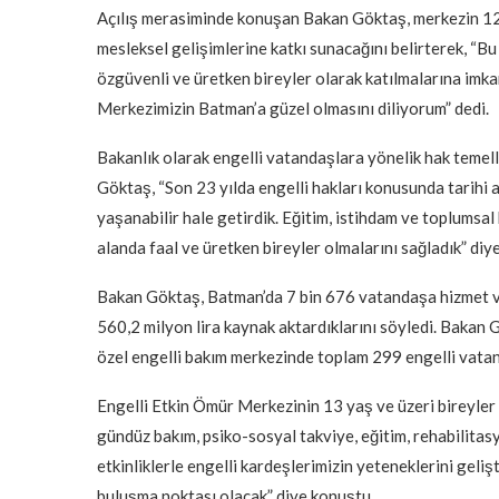
Açılış merasiminde konuşan Bakan Göktaş, merkezin 122 k
mesleksel gelişimlerine katkı sunacağını belirterek, “B
özgüvenli ve üretken bireyler olarak katılmalarına im
Merkezimizin Batman’a güzel olmasını diliyorum” dedi.
Bakanlık olarak engelli vatandaşlara yönelik hak temell
Göktaş, “Son 23 yılda engelli hakları konusunda tarihi ad
yaşanabilir hale getirdik. Eğitim, istihdam ve toplumsal
alanda faal ve üretken bireyler olmalarını sağladık” diy
Bakan Göktaş, Batman’da 7 bin 676 vatandaşa hizmet ve
560,2 milyon lira kaynak aktardıklarını söyledi. Bakan 
özel engelli bakım merkezinde toplam 299 engelli vatand
Engelli Etkin Ömür Merkezinin 13 yaş ve üzeri bireyler 
gündüz bakım, psiko-sosyal takviye, eğitim, rehabilitasy
etkinliklerle engelli kardeşlerimizin yeteneklerini geliş
buluşma noktası olacak” diye konuştu.