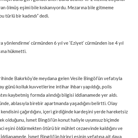
ayan ölmüş eşimi bile kıskanıyordu. Mezarına bile gitmeme
 türlü bir kadındı” dedi.
a yönlendirme’ cürmünden 6 yıl ve ‘Eziyet’ cürmünden ise 4 yıl
ına hükmetti.
ihinde Bakırköy’de meydana gelen Vesile Bingöl’ün vefatıyla
y günü kolluk kuvvetlerine intihar ihbarı yapıldığı, polis
tını kaybetmiş formda alındığı bilgisi iddianamede yer aldı.
ünde, ablasıyla birebir apartmanda yaşadığını belirtti. Olay
kendisini çağırdığını, içeri girdiğinde kardeşini yerde hareketsiz
ek olduğunu, İsmet Bingöl’ün konut haliyle uyumsuz biçimde
nci eşini öldürmekten ötürü bir mühlet cezaevinde kaldığını ve
 İddianamede, İsmet Bingöl’ün birinci eşinin vefatına ait dava