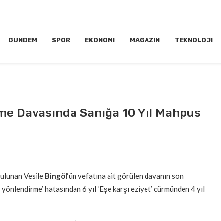
GÜNDEM
SPOR
EKONOMI
MAGAZIN
TEKNOLOJI
rme Davasında Sanığa 10 Yıl Mahpus
bulunan Vesile
Bingöl
‘ün vefatına ait görülen davanın son
 yönlendirme’ hatasından 6 yıl ‘Eşe karşı eziyet’ cürmünden 4 yıl