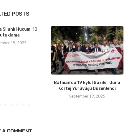
ATED POSTS
 Silahlı Hücum: 10
utuklama
ember 19, 2025
Batman’da 19 Eylül Gaziler Günü
Kortej Yürüyüşü Düzenlendi
September 19, 2025
E A COMMENT