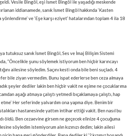
di. Vesile Bingöl, eşi İsmet Bingöl ile yaşadığı meskende
ırlanan iddianamede, sanık İsmet Bingöl hakkında ‘Kasten
 yönlendirme’ ve ‘Eşe karşı eziyet’ hatalarından toplam 4 ila 18
 tutuksuz sanık İsmet Bingöl, Ses ve İmaj Bilişim Sistemi
da, “Öncelikle şunu söylemek istiyorum ben hiçbir karıncayı
ğını ailesine söyledim. Saçını kesti onda bile beni suçladı. 4
efer bile ziyan vermedim. Bunu ispat ederlerse ben ceza almaya
adık şeyler dediler lakin ben hiçbir vakit ne eşime ne çocuklarıma
camdan aşağı atmaya çalıştı yetmedi bıçaklamaya çalıştı, hap
de etme’ Her seferinde yalvardım ona yapma diye. Benim bir
talıkları hastanesinde yattım intihar ettiği vakit. Ben nasıl bu
adı öldü. Ben cezaevine girsem ne geçecek elinize 4 çocuğuma
lesine söyledim istemiyorum alın kızınızı dedim; lakin ailesi
niçin bana geri gönderdiler. Bana dediler ki ‘2 kızımız boşandı