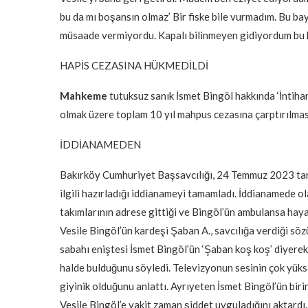
bu da mı boşansın olmaz’ Bir fiske bile vurmadım. Bu b
müsaade vermiyordu. Kapalı bilinmeyen gidiyordum bu bu
HAPİS CEZASINA HÜKMEDİLDİ
Mahkeme
tutuksuz sanık İsmet Bingöl hakkında ‘İntihar
olmak üzere toplam 10 yıl mahpus cezasına çarptırılmas
İDDİANAMEDEN
Bakırköy Cumhuriyet Başsavcılığı, 24 Temmuz 2023 tar
ilgili hazırladığı iddianameyi tamamladı. İddianamede ola
takımlarının adrese gittiği ve Bingöl’ün ambulansa haya
Vesile Bingöl’ün kardeşi Şaban A., savcılığa verdiği söz
sabahı eniştesi İsmet Bingöl’ün ‘Şaban koş koş’ diyerek 
halde bulduğunu söyledi. Televizyonun sesinin çok yüks
giyinik olduğunu anlattı. Ayrıyeten İsmet Bingöl’ün biri
Vesile Bingöl’e vakit zaman şiddet uyguladığını aktardı.