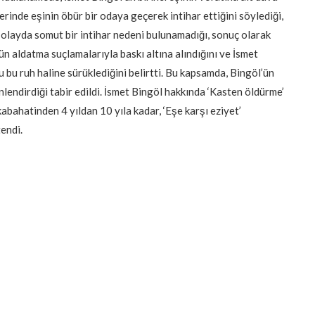
erinde eşinin öbür bir odaya geçerek intihar ettiğini söylediği,
, olayda somut bir intihar nedeni bulunamadığı, sonuç olarak
’ün aldatma suçlamalarıyla baskı altına alındığını ve İsmet
u bu ruh haline sürüklediğini belirtti. Bu kapsamda, Bingöl’ün
lendirdiği tabir edildi. İsmet Bingöl hakkında ‘Kasten öldürme’
abahatinden 4 yıldan 10 yıla kadar, ‘Eşe karşı eziyet’
endi.