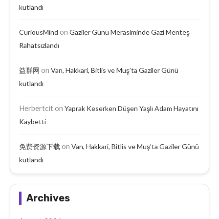
kutlandı
on
CuriousMind
Gaziler Günü Merasiminde Gazi Menteş
Rahatsızlandı
on
益群网
Van, Hakkari, Bitlis ve Muş’ta Gaziler Günü
kutlandı
Herbertcit
on
Yaprak Keserken Düşen Yaşlı Adam Hayatını
Kaybetti
on
免费资源下载
Van, Hakkari, Bitlis ve Muş’ta Gaziler Günü
kutlandı
Archives