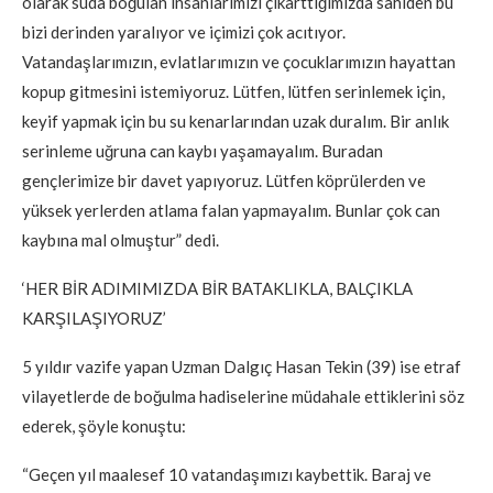
olarak suda boğulan insanlarımızı çıkarttığımızda sahiden bu
bizi derinden yaralıyor ve içimizi çok acıtıyor.
Vatandaşlarımızın, evlatlarımızın ve çocuklarımızın hayattan
kopup gitmesini istemiyoruz. Lütfen, lütfen serinlemek için,
keyif yapmak için bu su kenarlarından uzak duralım. Bir anlık
serinleme uğruna can kaybı yaşamayalım. Buradan
gençlerimize bir davet yapıyoruz. Lütfen köprülerden ve
yüksek yerlerden atlama falan yapmayalım. Bunlar çok can
kaybına mal olmuştur” dedi.
‘HER BİR ADIMIMIZDA BİR BATAKLIKLA, BALÇIKLA
KARŞILAŞIYORUZ’
5 yıldır vazife yapan Uzman Dalgıç Hasan Tekin (39) ise etraf
vilayetlerde de boğulma hadiselerine müdahale ettiklerini söz
ederek, şöyle konuştu:
“Geçen yıl maalesef 10 vatandaşımızı kaybettik. Baraj ve