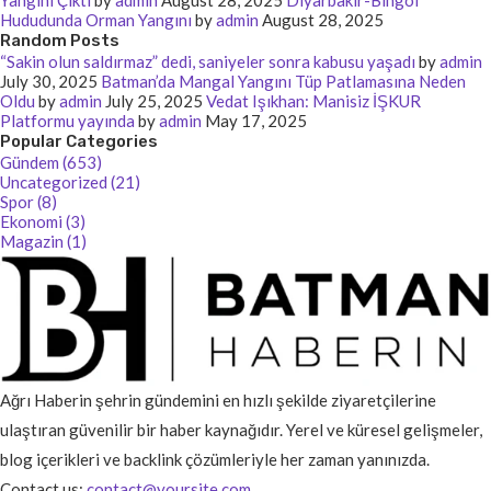
Yangını Çıktı
by
admin
August 28, 2025
Diyarbakır-Bingöl
Hududunda Orman Yangını
by
admin
August 28, 2025
Random Posts
“Sakin olun saldırmaz” dedi, saniyeler sonra kabusu yaşadı
by
admin
July 30, 2025
Batman’da Mangal Yangını Tüp Patlamasına Neden
Oldu
by
admin
July 25, 2025
Vedat Işıkhan: Manisiz İŞKUR
Platformu yayında
by
admin
May 17, 2025
Popular Categories
Gündem (653)
Uncategorized (21)
Spor (8)
Ekonomi (3)
Magazin (1)
Ağrı Haberin şehrin gündemini en hızlı şekilde ziyaretçilerine
ulaştıran güvenilir bir haber kaynağıdır. Yerel ve küresel gelişmeler,
blog içerikleri ve backlink çözümleriyle her zaman yanınızda.
Contact us:
contact@yoursite.com