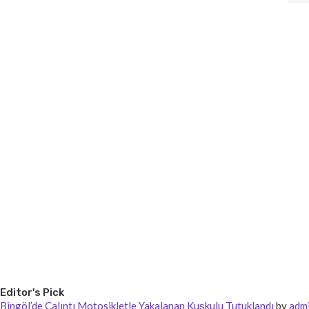
Editor's Pick
Bingöl’de Çalıntı Motosikletle Yakalanan Kuşkulu Tutuklandı
by
adm