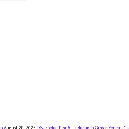
in
August 28, 2025
Diyarbakır-Bingöl Hududunda Orman Yangını Çık