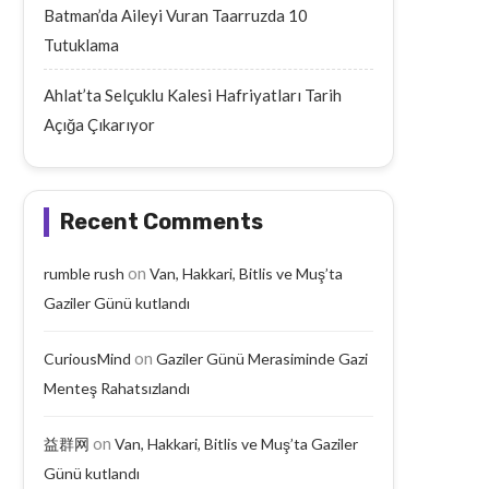
Batman’da Aileyi Vuran Taarruzda 10
Tutuklama
Ahlat’ta Selçuklu Kalesi Hafriyatları Tarih
Açığa Çıkarıyor
Recent Comments
Batman’da Aileyi Vuran Taarruzda
Ahlat’ta Selçuklu Kal
10 Tutuklama
Hafriyatları Tarih Açığa Ç
on
rumble rush
Van, Hakkari, Bitlis ve Muş’ta
September 19, 2025
September 19, 2025
Gaziler Günü kutlandı
on
CuriousMind
Gaziler Günü Merasiminde Gazi
Menteş Rahatsızlandı
on
益群网
Van, Hakkari, Bitlis ve Muş’ta Gaziler
Günü kutlandı