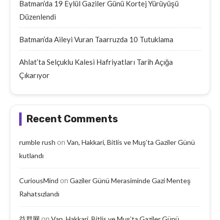
Batman’da 19 Eylül Gaziler Günü Kortej Yürüyüşü
Düzenlendi
Batman’da Aileyi Vuran Taarruzda 10 Tutuklama
Ahlat’ta Selçuklu Kalesi Hafriyatları Tarih Açığa
Çıkarıyor
Recent Comments
on
rumble rush
Van, Hakkari, Bitlis ve Muş’ta Gaziler Günü
kutlandı
on
CuriousMind
Gaziler Günü Merasiminde Gazi Menteş
Rahatsızlandı
on
益群网
Van, Hakkari, Bitlis ve Muş’ta Gaziler Günü