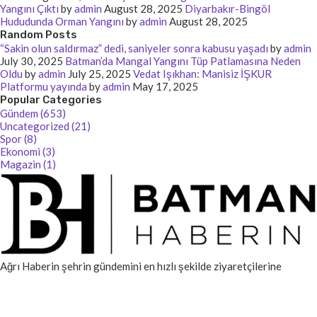
Yangını Çıktı
by
admin
August 28, 2025
Diyarbakır-Bingöl
Hududunda Orman Yangını
by
admin
August 28, 2025
Random Posts
“Sakin olun saldırmaz” dedi, saniyeler sonra kabusu yaşadı
by
admin
July 30, 2025
Batman’da Mangal Yangını Tüp Patlamasına Neden
Oldu
by
admin
July 25, 2025
Vedat Işıkhan: Manisiz İŞKUR
Platformu yayında
by
admin
May 17, 2025
Popular Categories
Gündem (653)
Uncategorized (21)
Spor (8)
Ekonomi (3)
Magazin (1)
Ağrı Haberin şehrin gündemini en hızlı şekilde ziyaretçilerine
ulaştıran güvenilir bir haber kaynağıdır. Yerel ve küresel gelişmeler,
blog içerikleri ve backlink çözümleriyle her zaman yanınızda.