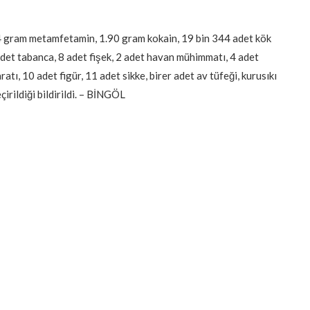
4 gram metamfetamin, 1.90 gram kokain, 19 bin 344 adet kök
 adet tabanca, 8 adet fişek, 2 adet havan mühimmatı, 4 adet
ı, 10 adet figür, 11 adet sikke, birer adet av tüfeği, kurusıkı
rildiği bildirildi. – BİNGÖL