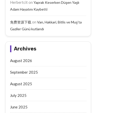
Herbertcit
on
Yaprak Keserken Düşen Yaşlı
Adam Hayatını Kaybetti
Batman’da Aileyi Vuran Taarruzda
Ahlat’ta Selçuklu Kal
10 Tutuklama
Hafriyatları Tarih Açığa Ç
on
免费资源下载
Van, Hakkari, Bitlis ve Muş’ta
September 19, 2025
September 19, 2025
Gaziler Günü kutlandı
Archives
August 2026
September 2025
August 2025
July 2025
June 2025