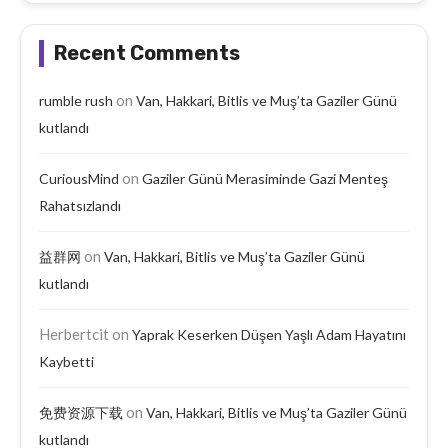
Recent Comments
on
rumble rush
Van, Hakkari, Bitlis ve Muş’ta Gaziler Günü
kutlandı
on
CuriousMind
Gaziler Günü Merasiminde Gazi Menteş
Rahatsızlandı
on
益群网
Van, Hakkari, Bitlis ve Muş’ta Gaziler Günü
kutlandı
Herbertcit
on
Yaprak Keserken Düşen Yaşlı Adam Hayatını
Kaybetti
on
免费资源下载
Van, Hakkari, Bitlis ve Muş’ta Gaziler Günü
kutlandı