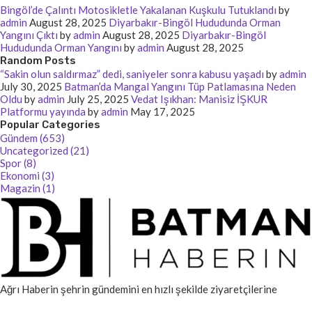
Bingöl’de Çalıntı Motosikletle Yakalanan Kuşkulu Tutuklandı
by
admin
August 28, 2025
Diyarbakır-Bingöl Hududunda Orman
Yangını Çıktı
by
admin
August 28, 2025
Diyarbakır-Bingöl
Hududunda Orman Yangını
by
admin
August 28, 2025
Random Posts
“Sakin olun saldırmaz” dedi, saniyeler sonra kabusu yaşadı
by
admin
July 30, 2025
Batman’da Mangal Yangını Tüp Patlamasına Neden
Oldu
by
admin
July 25, 2025
Vedat Işıkhan: Manisiz İŞKUR
Platformu yayında
by
admin
May 17, 2025
Popular Categories
Gündem (653)
Uncategorized (21)
Spor (8)
Ekonomi (3)
Magazin (1)
Ağrı Haberin şehrin gündemini en hızlı şekilde ziyaretçilerine
ulaştıran güvenilir bir haber kaynağıdır. Yerel ve küresel gelişmeler,