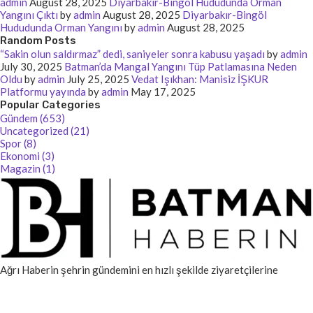
admin
August 28, 2025
Diyarbakır-Bingöl Hududunda Orman
Yangını Çıktı
by
admin
August 28, 2025
Diyarbakır-Bingöl
Hududunda Orman Yangını
by
admin
August 28, 2025
Random Posts
“Sakin olun saldırmaz” dedi, saniyeler sonra kabusu yaşadı
by
admin
July 30, 2025
Batman’da Mangal Yangını Tüp Patlamasına Neden
Oldu
by
admin
July 25, 2025
Vedat Işıkhan: Manisiz İŞKUR
Platformu yayında
by
admin
May 17, 2025
Popular Categories
Gündem (653)
Uncategorized (21)
Spor (8)
Ekonomi (3)
Magazin (1)
Ağrı Haberin şehrin gündemini en hızlı şekilde ziyaretçilerine
ulaştıran güvenilir bir haber kaynağıdır. Yerel ve küresel gelişmeler,
blog içerikleri ve backlink çözümleriyle her zaman yanınızda.