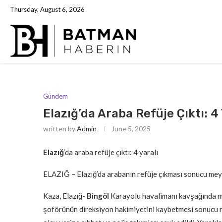
Thursday, August 6, 2026
Gündem
Elazığ’da Araba Refüje Çıktı: 4 
written by
Admin
June 5, 2025
Elazığ
‘da araba refüje çıktı: 4 yaralı
ELAZIĞ – Elazığ’da arabanın refüje çıkması sonucu meyd
Kaza, Elazığ-
Bingöl
Karayolu havalimanı kavşağında me
şoförünün direksiyon hakimiyetini kaybetmesi sonucu ref