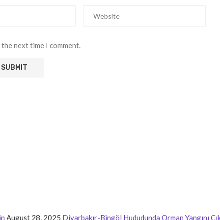
 the next time I comment.
in
August 28, 2025
Diyarbakır-Bingöl Hududunda Orman Yangını Çık