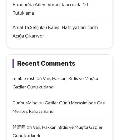
Batman’da Aileyi Vuran Taarruzda 10
Tutuklama
Ahlat’ta Selçuklu Kalesi Hafriyatları Tarih
Açığa Çıkarıyor
Recent Comments
on
rumble rush
Van, Hakkari, Bitlis ve Muş’ta
Gaziler Günü kutlandı
on
CuriousMind
Gaziler Günü Merasiminde Gazi
Menteş Rahatsızlandı
Batman’da Aileyi Vuran Taarruzda
Ahlat’ta Selçuklu Kal
10 Tutuklama
Hafriyatları Tarih Açığa Ç
on
益群网
Van, Hakkari, Bitlis ve Muş’ta Gaziler
September 19, 2025
September 19, 2025
Günü kutlandı