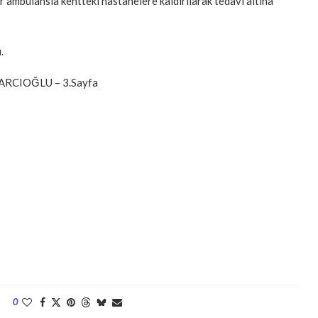
lar ambulansla kentteki hastanelere kaldırılarak tedavi altına
.
ARCIOĞLU – 3.Sayfa
0