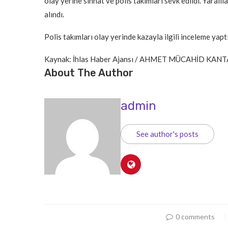
olay yerine sıhhat ve polis takımları sevk edildi. Yaralı
alındı.
Polis takımları olay yerinde kazayla ilgili inceleme yaptı
Kaynak: İhlas Haber Ajansı / AHMET MÜCAHİD KANT
About The Author
admin
See author's posts
0 comments