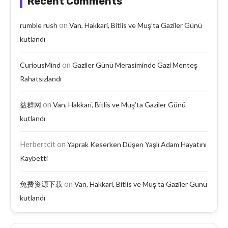
Recent Comments
on
rumble rush
Van, Hakkari, Bitlis ve Muş’ta Gaziler Günü
kutlandı
on
CuriousMind
Gaziler Günü Merasiminde Gazi Menteş
Rahatsızlandı
on
益群网
Van, Hakkari, Bitlis ve Muş’ta Gaziler Günü
kutlandı
Herbertcit
on
Yaprak Keserken Düşen Yaşlı Adam Hayatını
Kaybetti
on
免费资源下载
Van, Hakkari, Bitlis ve Muş’ta Gaziler Günü
kutlandı