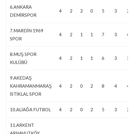
6.ANKARA
4
2
2
0
5
3
2
DEMİRSPOR
7.MARDİN 1969
4
2
1
1
7
3
4
SPOR
8.MUŞ SPOR
4
2
1
1
6
3
3
KULÜBÜ
9.AKEDAŞ
KAHRAMANMARAŞ
4
2
0
2
8
4
4
İSTİKLAL SPOR
10.ALİAĞA FUTBOL
4
2
0
2
5
3
2
11.ARKENT
ARNAVUTKÖY