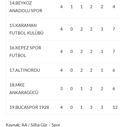
14.BEYKOZ
4
1
1
2
2
4
-
ANADOLU SPOR
15.KARAMAN
4
0
2
2
3
7
-
FUTBOL KULÜBÜ
16.KEPEZ SPOR
4
0
2
2
3
7
-
FUTBOL
17.ALTINORDU
4
0
2
2
1
6
-
18.MKE
3
0
1
2
2
6
-
ANKARAGÜCÜ
19.BUCASPOR 1928
4
0
1
3
3
12
-
Kaynak: AA / Süha Gür – Spor