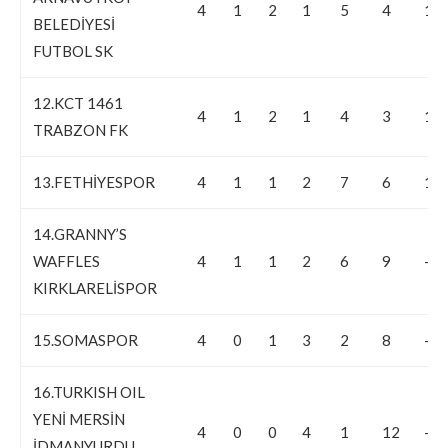
4
1
2
1
5
4
1
BELEDİYESİ
FUTBOL SK
12.KCT 1461
4
1
2
1
4
3
1
TRABZON FK
13.FETHİYESPOR
4
1
1
2
7
6
1
14.GRANNY’S
WAFFLES
4
1
1
2
6
9
-3
KIRKLARELİSPOR
15.SOMASPOR
4
0
1
3
2
8
-6
16.TURKISH OIL
YENİ MERSİN
4
0
0
4
1
12
-11
İDMANYURDU