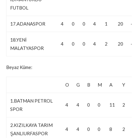
FUTBOL
17.ADANASPOR
4
0
0
4
1
20
-19
18.YENİ
4
0
0
4
2
20
-18
MALATYASPOR
Beyaz Küme:
O
G
B
M
A
Y
1.BATMAN PETROL
4
4
0
0
11
2
9
SPOR
2.KIZILKAYA TARIM
4
4
0
0
8
2
6
ŞANLIURFASPOR