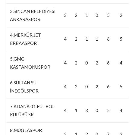
3.SİNCAN BELEDİYESİ
3
2
1
0
5
2
3
ANKARASPOR
4.MERKÜR JET
4
2
1
1
6
5
1
ERBAASPOR
5.GMG
4
2
0
2
6
4
2
KASTAMONUSPOR
6.SULTAN SU
4
2
0
2
6
5
1
İNEGÖLSPOR
7.ADANA 01 FUTBOL
4
1
3
0
5
4
1
KULÜBÜ SK
8.MUĞLASPOR
3
1
2
0
7
2
5