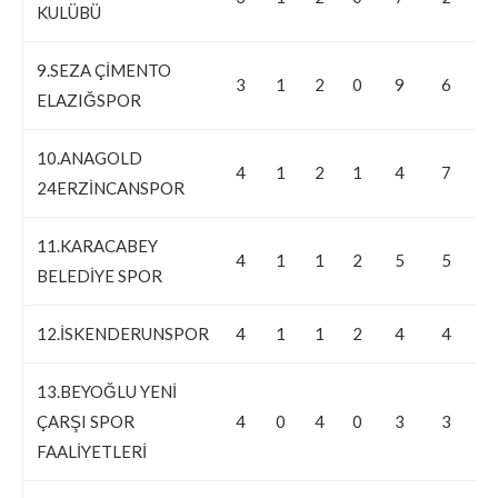
KULÜBÜ
9.SEZA ÇİMENTO
3
1
2
0
9
6
3
ELAZIĞSPOR
10.ANAGOLD
4
1
2
1
4
7
-
24ERZİNCANSPOR
11.KARACABEY
4
1
1
2
5
5
0
BELEDİYE SPOR
12.İSKENDERUNSPOR
4
1
1
2
4
4
0
13.BEYOĞLU YENİ
ÇARŞI SPOR
4
0
4
0
3
3
0
FAALİYETLERİ