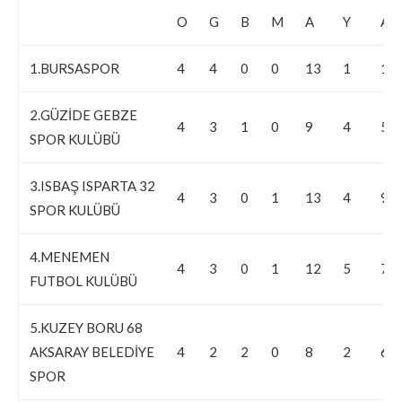
O
G
B
M
A
Y
AV
1.BURSASPOR
4
4
0
0
13
1
12
2.GÜZİDE GEBZE
4
3
1
0
9
4
5
SPOR KULÜBÜ
3.ISBAŞ ISPARTA 32
4
3
0
1
13
4
9
SPOR KULÜBÜ
4.MENEMEN
4
3
0
1
12
5
7
FUTBOL KULÜBÜ
5.KUZEY BORU 68
AKSARAY BELEDİYE
4
2
2
0
8
2
6
SPOR