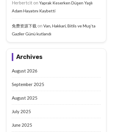
Herbertcit
on
Yaprak Keserken Düşen Yaşlı
Adam Hayatını Kaybetti
on
免费资源下载
Van, Hakkari, Bitlis ve Muş’ta
Gaziler Günü kutlandı
Archives
Batman’da Aileyi Vuran Taarruzda
Ahlat’ta Selçuklu Kal
August 2026
10 Tutuklama
Hafriyatları Tarih Açığa Ç
September 19, 2025
September 19, 2025
September 2025
August 2025
July 2025
June 2025