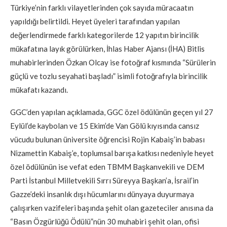
Türkiye’nin farklı vilayetlerinden çok sayıda müracaatın
yapıldığı belirtildi. Heyet üyeleri tarafından yapılan
değerlendirmede farklı kategorilerde 12 yapıtın birincilik
mükafatına layık görülürken, İhlas Haber Ajansı (İHA) Bitlis
muhabirlerinden Özkan Olcay ise fotoğraf kısmında “Sürülerin
güçlü ve tozlu seyahati başladı” isimli fotoğrafıyla birincilik
mükafatı kazandı.
GGC’den yapılan açıklamada, GGC özel ödülünün geçen yıl 27
Eylül’de kaybolan ve 15 Ekim’de Van Gölü kıyısında cansız
vücudu bulunan üniversite öğrencisi Rojin Kabaiş’in babası
Nizamettin Kabaiş’e, toplumsal barışa katkısı nedeniyle heyet
özel ödülünün ise vefat eden TBMM Başkanvekili ve DEM
Parti İstanbul Milletvekili Sırrı Süreyya Başkan’a, İsrail’in
Gazze’deki insanlık dışı hücumlarını dünyaya duyurmaya
çalışırken vazifeleri başında şehit olan gazeteciler anısına da
“Basın Özgürlüğü Ödülü”nün 30 muhabiri şehit olan, ofisi