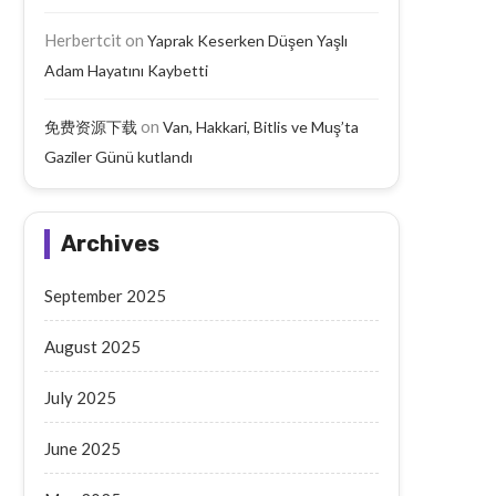
Herbertcit
on
Yaprak Keserken Düşen Yaşlı
Adam Hayatını Kaybetti
on
免费资源下载
Van, Hakkari, Bitlis ve Muş’ta
Batman’da Aileyi Vuran Taarruzda
Ahlat’ta Selçuklu Kal
Gaziler Günü kutlandı
10 Tutuklama
Hafriyatları Tarih Açığa Ç
September 19, 2025
September 19, 2025
Archives
September 2025
August 2025
July 2025
June 2025