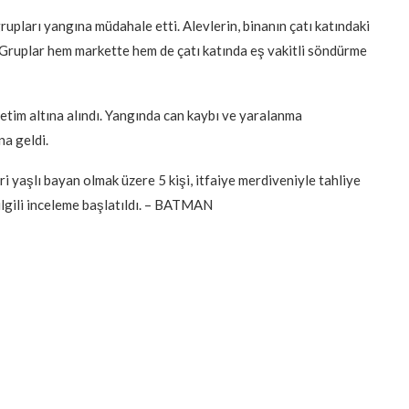
 grupları yangına müdahale etti. Alevlerin, binanın çatı katındaki
. Gruplar hem markette hem de çatı katında eş vakitli söndürme
tim altına alındı. Yangında can kaybı ve yaralanma
a geldi.
i yaşlı bayan olmak üzere 5 kişi, itfaiye merdiveniyle tahliye
e ilgili inceleme başlatıldı. – BATMAN